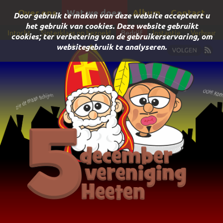
Over ons
Wat we doen
Album
Contact
Door gebruik te maken van deze website accepteert u
het gebruik van cookies. Deze website gebruikt
Intocht
Sinterklaas op bezoek!
Bedrijf
Instantie
Verhuur
cookies; ter verbetering van de gebruikerservaring, om
websitegebruik te analyseren.