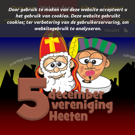
Over ons
Wat we doen
Album
Contact
Door gebruik te maken van deze website accepteert u
het gebruik van cookies. Deze website gebruikt
Intocht
Sinterklaas op bezoek!
Bedrijf
Instantie
Verhuur
cookies; ter verbetering van de gebruikerservaring, om
websitegebruik te analyseren.